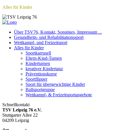
Alles für Kinder
Über TSV76, Kontakt, Sonstiges, Impressum ...
Gesundheits- und Rehabilitationssport
Wettkampf- und Freizeitsport
Alles für Kinder
Sportkarrusell
Eltern-Kind-Turnen
Kinderturnen
kreativer Kindertanz
Präventionskurse
Sportflipper
Sport für übergewichtige Kinder
Ballsportgruppe
Wettkampf- & Freizeitsportangebote
Schnellkontakt
TSV Leipzig 76 e.V.
Stuttgarter Allee 22
04209 Leipzig